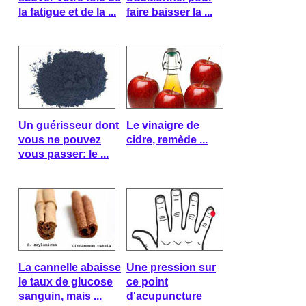
la fatigue et de la ...
faire baisser la ...
Un guérisseur dont
Le vinaigre de
vous ne pouvez
cidre, remède ...
vous passer: le ...
La cannelle abaisse
Une pression sur
le taux de glucose
ce point
sanguin, mais ...
d'acupuncture