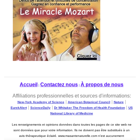
Accueil
Contactez nous
À propos de nous
|
|
Affiliations professionnelles et sources d'informations:
|
|
|
New-York Academy of Science
American Botanical Council
Nature
|
|
|
EurekAlert
ScienceDaily
Dr Whitaker The Freedom of Health Foundation
US
National Library of Medicine
Les renseignements et opinions données dans toutes les pages de ce site web ne
sont données que pour votre information. Ils ne doivent pas être substitués à un
avis thérapeutique éclairé. www.masantenaturelle.com n'est aucunement