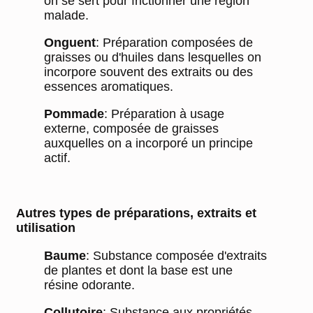
on se sert pour frictionner une région
abonnement
des
malade.
automatiquement
meilleurs
à tout moment.
Onguent
: Préparation composées de
experts
graisses ou d'huiles dans lesquelles on
incorpore souvent des extraits ou des
GRATUITEMENT
Adresse email
*
essences aromatiques.
Inscrivez-vous à
notre lettre
Pommade
: Préparation à usage
d'information et
externe, composée de graisses
recevez ce guide
auxquelles on a incorporé un principe
en cadeau
actif.
Autres types de préparations, extraits et
utilisation
Baume
: Substance composée d'extraits
de plantes et dont la base est une
résine odorante.
Collutoire
: Substance aux propriétés