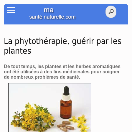
Accueil
Votre Santé
Poids Santé
La phytothérapie, guérir par les
plantes
Herbier
Tests
De tout temps, les plantes et les herbes aromatiques
ont été utilisées à des fins médicinales pour soigner
de nombreux problèmes de santé.
Membres Amis
Facebook
Twitter