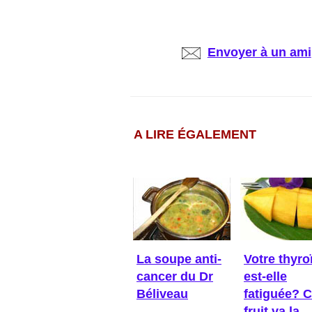
Envoyer à un ami
A LIRE ÉGALEMENT
La soupe anti-
Votre thyro
cancer du Dr
est-elle
Béliveau
fatiguée? 
fruit va la