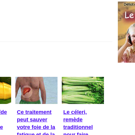
ïde
Ce traitement
Le céleri,
peut sauver
remède
Ce
votre foie de la
traditionnel
fatigue et de la
pour faire