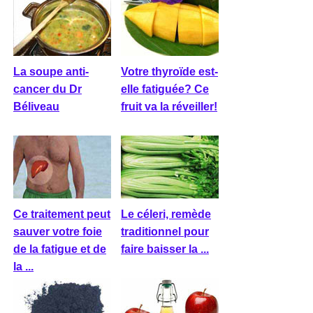
La soupe anti-
Votre thyroïde est-
cancer du Dr
elle fatiguée? Ce
Béliveau
fruit va la réveiller!
Ce traitement peut
Le céleri, remède
sauver votre foie
traditionnel pour
de la fatigue et de
faire baisser la ...
la ...