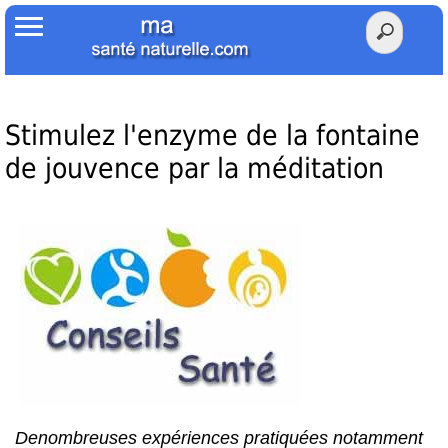
Accueil
Votre Santé
Poids Santé
Stimulez l'enzyme de la fontaine
de jouvence par la méditation
Herbier
Tests
Membres Amis
Facebook
Twitter
Denombreuses expériences pratiquées notamment