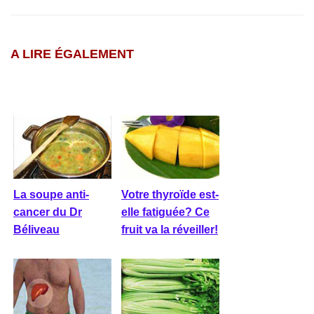
A LIRE ÉGALEMENT
La soupe anti-
Votre thyroïde est-
cancer du Dr
elle fatiguée? Ce
Béliveau
fruit va la réveiller!