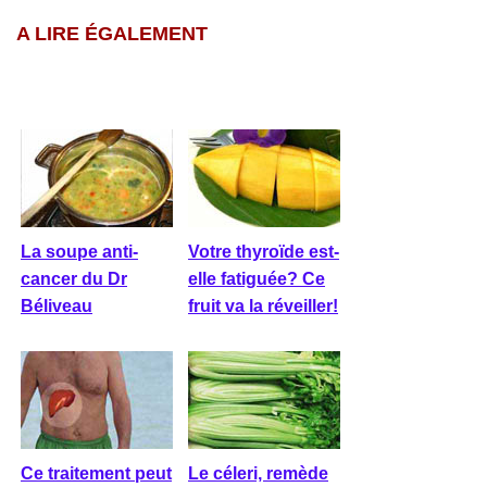
A LIRE ÉGALEMENT
La soupe anti-
Votre thyroïde est-
cancer du Dr
elle fatiguée? Ce
Béliveau
fruit va la réveiller!
Ce traitement peut
Le céleri, remède