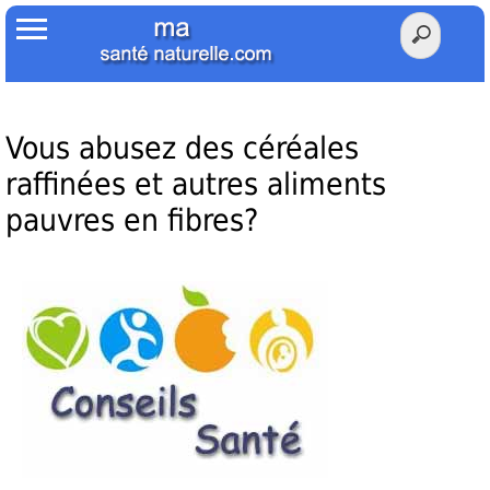
Accueil
Votre Santé
Poids Santé
Vous abusez des céréales
raffinées et autres aliments
Herbier
pauvres en fibres?
Tests
Membres Amis
Facebook
Twitter