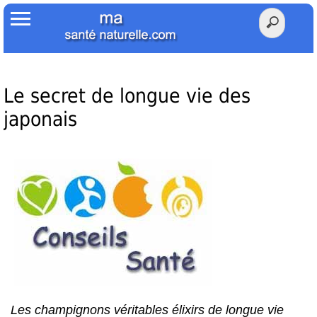
Accueil
Votre Santé
Poids Santé
Le secret de longue vie des
japonais
Herbier
Tests
Membres Amis
Facebook
Twitter
Les champignons véritables élixirs de longue vie