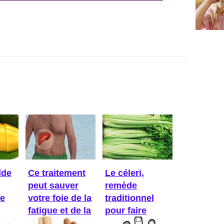
ïde
Ce traitement
Le céleri,
peut sauver
remède
Ce
votre foie de la
traditionnel
fatigue et de la
pour faire
...
baisser la ...