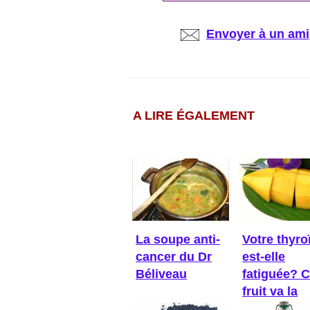
Envoyer à un ami
A LIRE ÉGALEMENT
La soupe anti-
Votre thyro
cancer du Dr
est-elle
Béliveau
fatiguée? 
fruit va la
réveiller!