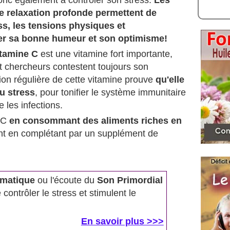
nc également à contrôler son stress.
Les
e relaxation profonde permettent de
ss, les tensions physiques et
er sa bonne humeur et son optimisme!
itamine C
est une vitamine fort importante,
et chercheurs contestent toujours son
sation régulière de cette vitamine prouve
qu'elle
au stress
, pour tonifier le système immunitaire
 les infections.
e C
en consommant des aliments riches en
nt en complétant par un supplément de
omatique
ou l'écoute du
Son Primordial
contrôler le stress et stimulent le
En savoir plus >>>