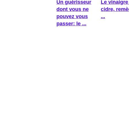
Un guérisseur
Le vinaigre
dont vous ne
cidre, rem
pouvez vous
...
passer: le ...