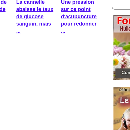
 de
La cannelle
Une pression
ède
abaisse le taux
sur ce point
de glucose
d'acupuncture
sanguin, mais
pour redonner
...
...