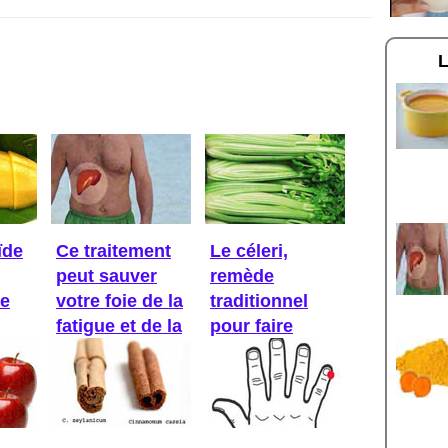
ïde
Ce traitement
Le céleri,
peut sauver
remède
Ce
votre foie de la
traditionnel
fatigue et de la
pour faire
...
baisser la ...