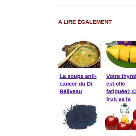
A LIRE ÉGALEMENT
La soupe anti-
Votre thyro
cancer du Dr
est-elle
Béliveau
fatiguée? 
fruit va la
réveiller!