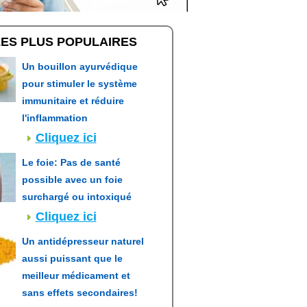
LES PLUS POPULAIRES
Un bouillon ayurvédique
pour stimuler le système
immunitaire et réduire
l'inflammation
Cliquez ici
Le foie: Pas de santé
possible avec un foie
surchargé ou intoxiqué
Cliquez ici
Un antidépresseur naturel
aussi puissant que le
meilleur médicament et
sans effets secondaires!