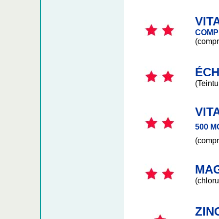
VIT
COMP
(compr
ÉCH
(Teint
VIT
500 M
(compr
MA
(chloru
ZIN