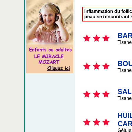
Inflammation du follic
peau se rencontrant 
BA
Tisane
BO
Tisane
SAL
Tisane
HUI
CA
Gélule