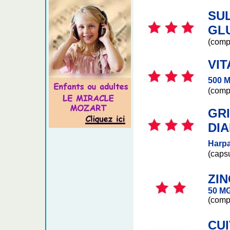
SU
GL
(comp
VIT
500 
(comp
GRI
DI
Harp
(caps
ZIN
50 M
(comp
CU