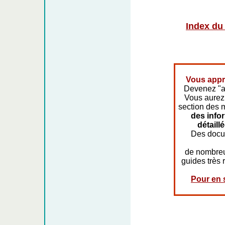
Index du
Vous appr
Devenez "a
Vous aurez 
section des 
des info
détaill
Des docum
de nombreu
guides très 
Pour en s