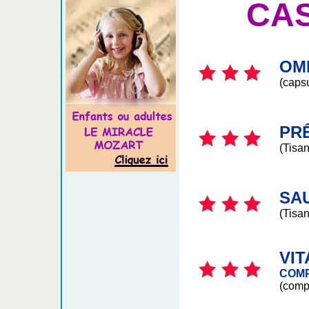
CA
OM
(caps
PR
(Tisan
SA
(Tisan
VIT
COMP
(comp