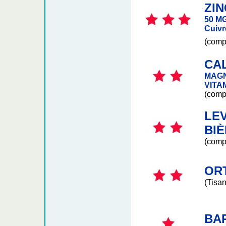
ZIN
50 M
Cuivr
(comp
CA
MAGN
VITA
(comp
LE
BI
(comp
OR
(Tisan
BA