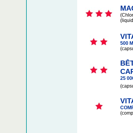
MA
(Chlor
(liqui
VIT
500 
(
caps
BÊ
CA
25 000
(caps
VIT
COMP
(comp