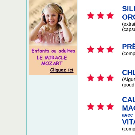
SIL
OR
(extra
(caps
PR
(comp
CH
(Algu
(poud
CA
MA
avec
VIT
(comp