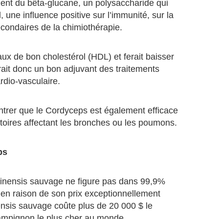
ient du bêta-glucane, un polysaccharide qui
, une influence positive sur l’immunité, sur la
secondaires de la chimiothérapie.
ux de bon cholestérol (HDL) et ferait baisser
serait donc un bon adjuvant des traitements
rdio-vasculaire.
trer que le Cordyceps est également efficace
toires affectant les bronches ou les poumons.
ps
 sinensis sauvage ne figure pas dans 99,9%
n raison de son prix exceptionnellement
ensis sauvage coûte plus de 20 000 $ le
hampignon le plus cher au monde.