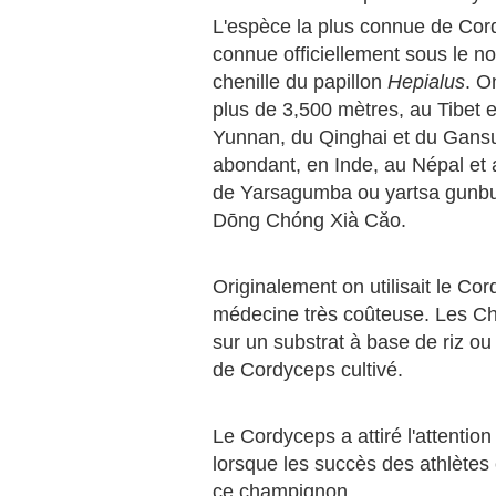
L'espèce la plus connue de Cor
connue officiellement sous le n
chenille du papillon
Hepialus
. O
plus de 3,500 mètres, au Tibet 
Yunnan, du Qinghai et du Gansu
abondant, en Inde, au Népal et 
de Yarsagumba ou yartsa gunbu 
Dōnɡ Chónɡ Xià Cǎo.
Originalement on utilisait le Co
médecine très coûteuse. Les Ch
sur un substrat à base de riz ou
de Cordyceps cultivé.
Le Cordyceps a attiré l'attenti
lorsque les succès des athlètes
ce champignon.