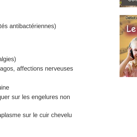
tés antibactériennes)
lgies)
bagos, affections nerveuses
uine
quer sur les engelures non
plasme sur le cuir chevelu