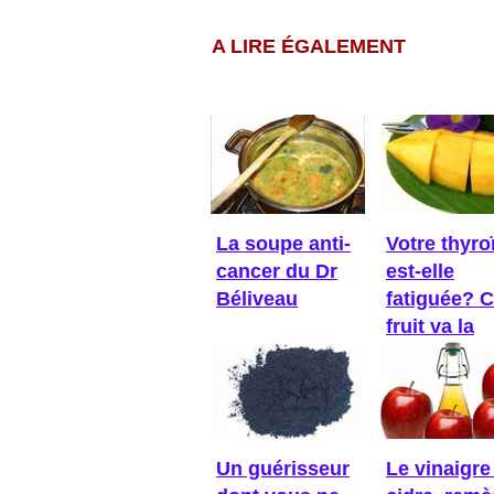
A LIRE ÉGALEMENT
La soupe anti-
Votre thyro
cancer du Dr
est-elle
Béliveau
fatiguée? 
fruit va la
réveiller!
Un guérisseur
Le vinaigre