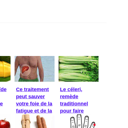
ïde
Ce traitement
Le céleri,
peut sauver
remède
Ce
votre foie de la
traditionnel
fatigue et de la
pour faire
...
baisser la ...