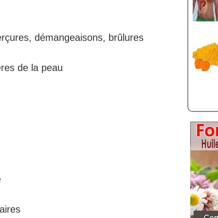
erçures, démangeaisons, brûlures
ères de la peau
e
aires