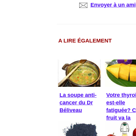
Envoyer à un ami
A LIRE ÉGALEMENT
La soupe anti-
Votre thyro
cancer du Dr
est-elle
Béliveau
fatiguée? 
fruit va la
réveiller!