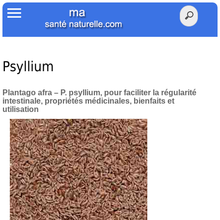
Accueil
Votre Santé
Poids Santé
Psyllium
Herbier
Plantago afra – P. psyllium, pour faciliter la régularité
intestinale, propriétés médicinales, bienfaits et
Tests
utilisation
Membres Amis
Facebook
Twitter