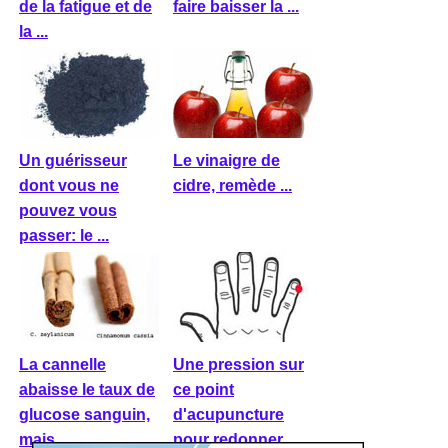
de la fatigue et de
faire baisser la ...
la ...
Un guérisseur
Le vinaigre de
dont vous ne
cidre, remède ...
pouvez vous
passer: le ...
La cannelle
Une pression sur
abaisse le taux de
ce point
glucose sanguin,
d'acupuncture
mais ...
pour redonner ...