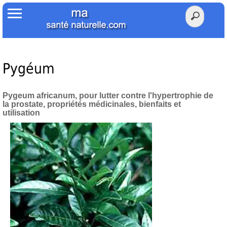
Accueil
Votre Santé
Poids Santé
Pygéum
Herbier
Pygeum africanum, pour lutter contre l'hypertrophie de
la prostate, propriétés médicinales, bienfaits et
Tests
utilisation
Membres Amis
Facebook
Twitter