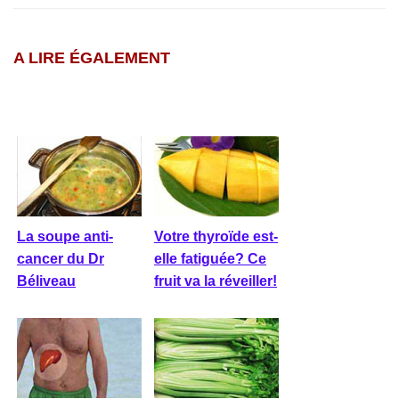
A LIRE ÉGALEMENT
La soupe anti-
Votre thyroïde est-
cancer du Dr
elle fatiguée? Ce
Béliveau
fruit va la réveiller!