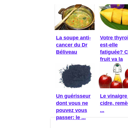
La soupe anti-
Votre thyro
cancer du Dr
est-elle
Béliveau
fatiguée? 
fruit va la
réveiller!
Un guérisseur
Le vinaigre
dont vous ne
cidre, rem
pouvez vous
...
passer: le ...