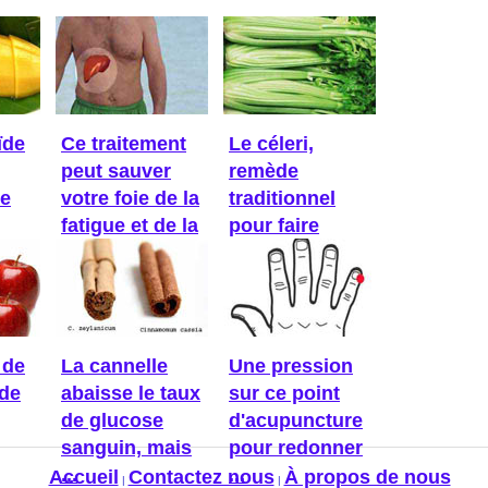
ïde
Ce traitement
Le céleri,
peut sauver
remède
Ce
votre foie de la
traditionnel
fatigue et de la
pour faire
...
baisser la ...
 de
La cannelle
Une pression
ède
abaisse le taux
sur ce point
de glucose
d'acupuncture
sanguin, mais
pour redonner
...
...
Accueil
Contactez nous
À propos de nous
|
|