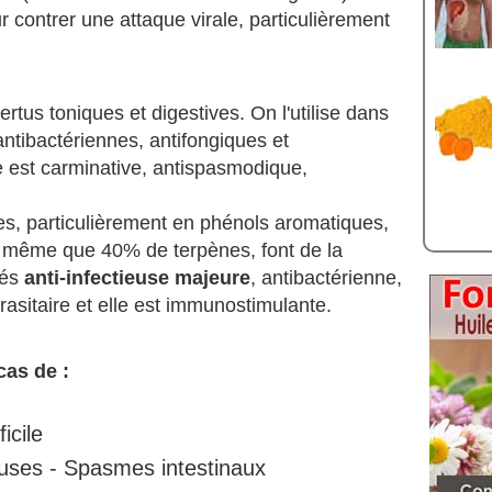
r contrer une attaque virale, particulièrement
ertus toniques et digestives. On l'utilise dans
ntibactériennes, antifongiques et
e est carminative, antispasmodique,
les, particulièrement en phénols aromatiques,
de même que 40% de terpènes, font de la
tés
anti-infectieuse majeure
, antibactérienne,
rasitaire et elle est immunostimulante.
cas de :
icile
uses - Spasmes intestinaux