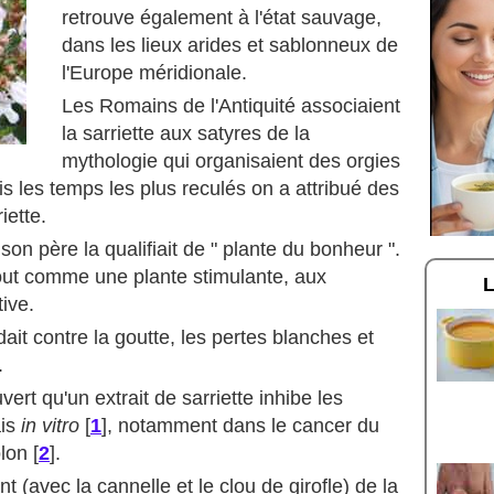
retrouve également à l'état sauvage,
dans les lieux arides et sablonneux de
l'Europe méridionale.
Les Romains de l'Antiquité associaient
la sarriette aux satyres de la
mythologie qui organisaient des orgies
s les temps les plus reculés on a attribué des
iette.
n père la qualifiait de " plante du bonheur ".
tout comme une plante stimulante, aux
ive.
it contre la goutte, les pertes blanches et
.
rt qu'un extrait de sarriette inhibe les
is
in vitro
[
1
], notamment dans le cancer du
ôlon
[
2
].
 (avec la cannelle et le clou de girofle) de la