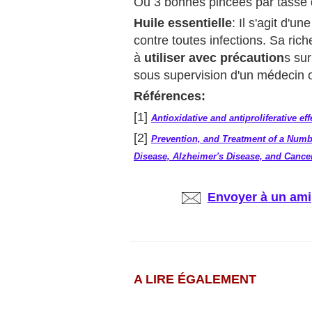
Ou 3 bonnes pincées par tasse d
Huile essentielle
: Il s'agit d'un
contre toutes infections. Sa ric
à
utiliser avec précaution
s su
sous supervision d'un médecin 
Références:
[1]
Antioxidative and antiproliferative ef
[2]
Prevention, and Treatment of a Numbe
Disease, Alzheimer's Disease, and Cancer
Envoyer à un ami
A LIRE ÉGALEMENT