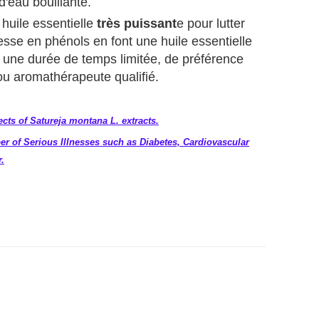
'eau bouillante.
e huile essentielle
très puissant
e pour lutter
hesse en phénols en font une huile essentielle
r une durée de temps limitée, de préférence
ou aromathérapeute qualifié.
fects of Satureja montana L. extracts.
r of Serious Illnesses such as Diabetes, Cardiovascular
.