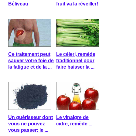
Béliveau
fruit va la réveiller!
Ce traitement peut
Le céleri, remède
sauver votre foie de
traditionnel pour
la fatigue et de la ...
faire baisser la ...
Un guérisseur dont
Le vinaigre de
vous ne pouvez
cidre, remède ...
vous passer: le ...