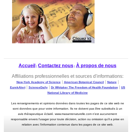
Accueil
Contactez nous
À propos de nous
|
|
Affiliations professionnelles et sources d'informations:
|
|
|
New-York Academy of Science
American Botanical Council
Nature
|
|
|
EurekAlert
ScienceDaily
Dr Whitaker The Freedom of Health Foundation
US
National Library of Medicine
Les renseignements et opinions données dans toutes les pages de ce site web ne
sont données que pour votre information. Ils ne doivent pas être substitués à un
avis thérapeutique éclairé. www.masantenaturelle.com n'est aucunement
responsable envers l'usager pour toute décision, action ou omission qu'il a prise en
relation avec l'information contenue dans les pages de ce site web.