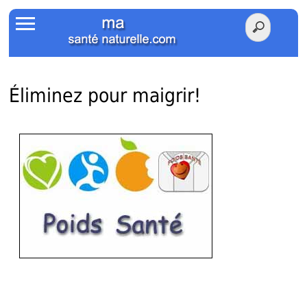
Accueil
Votre Santé
Poids Santé
Éliminez pour maigrir!
Herbier
Tests
Membres Amis
Facebook
Twitter