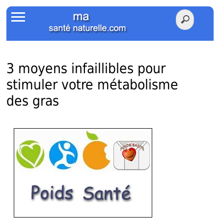
Accueil
Votre Santé
Poids Santé
3 moyens infaillibles pour
stimuler votre métabolisme
Herbier
des gras
Tests
Membres Amis
Facebook
Twitter