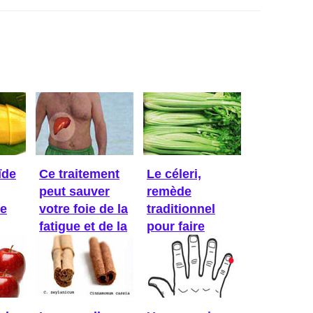
ïde
Ce traitement
Le céleri,
peut sauver
remède
Ce
votre foie de la
traditionnel
fatigue et de la
pour faire
...
baisser la ...