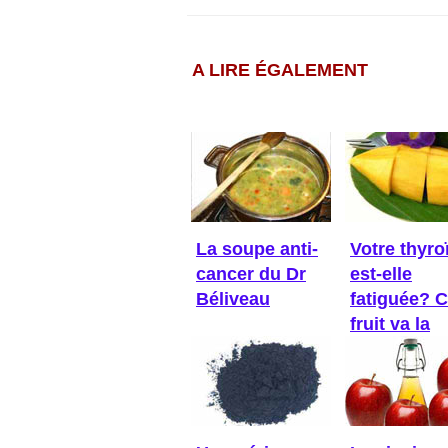
A LIRE ÉGALEMENT
La soupe anti-
Votre thyro
cancer du Dr
est-elle
Béliveau
fatiguée? 
fruit va la
réveiller!