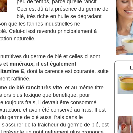
peu de temps, parce qu'elle rancit.
Ceci est dû à la présence du germe de
blé, très riche en huile se dégradant
on que les farines industrielles ne
lé. Celui-ci est revendu principalement à
ation naturelle.
utritives du germe de blé et celles-ci sont
 et minéraux, il est également
vitamine E
, dont la carence est courante, suite
ment raffinée.
me de blé rancit très vite
, et au même titre
t alors plus toxique que bénéfique, pour
e toujours frais, il devrait être consommé
traction, et avoir été conservé au frais. Il est
 du germe de blé aussi frais dans le
s'assurer de la fraicheur du germe de blé, est
is il présente un goût nettement plus prononcé