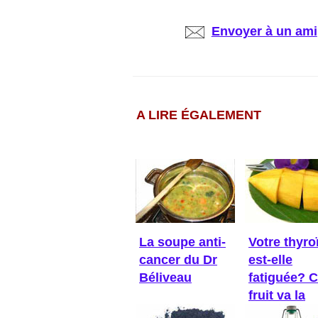
Envoyer à un ami
A LIRE ÉGALEMENT
La soupe anti-
Votre thyro
cancer du Dr
est-elle
Béliveau
fatiguée? 
fruit va la
réveiller!