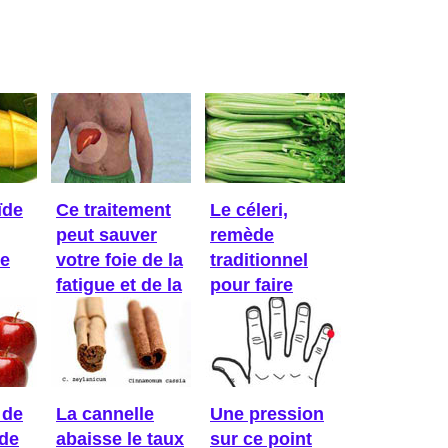
ïde
Ce traitement
Le céleri,
peut sauver
remède
Ce
votre foie de la
traditionnel
fatigue et de la
pour faire
...
baisser la ...
 de
La cannelle
Une pression
ède
abaisse le taux
sur ce point