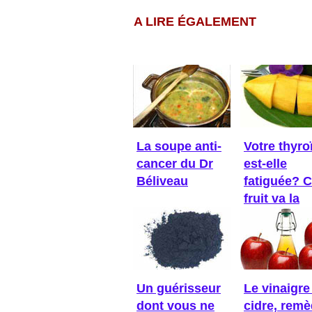
A LIRE ÉGALEMENT
La soupe anti-
Votre thyro
cancer du Dr
est-elle
Béliveau
fatiguée? 
fruit va la
réveiller!
Un guérisseur
Le vinaigre
dont vous ne
cidre, rem