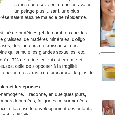
souris qui recevaient du pollen avaient
un pelage plus luisant, une plus
présentaient aucune maladie de l'épiderme.
nstitué de protéines (et de nombreux acides
e graisses, de matières minérales, d'oligo-
tases, des facteurs de croissance, des
e qui stimule les glandes sexuelles, etc.
squ'à 17% de rutine, ce qui est énorme et
uses, celle de s'opposer à la fragilité
 le pollen de sarrasin qui procurerait le plus de
bles et les épuisés
dynamogène. Il redonne, en quelques jours,
rsonnes déprimées, fatiguées ou surmenées.
nce, il favorise le développement des enfants