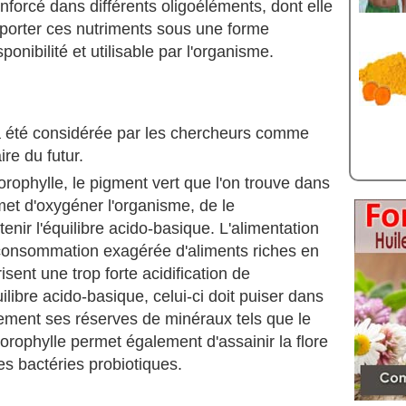
enforcé dans différents oligoéléments, dont elle
apporter ces nutriments sous une forme
nibilité et utilisable par l'organisme.
 a été considérée par les chercheurs comme
re du futur.
lorophylle, le pigment vert que l'on trouve dans
met d'oxygéner l'organisme, de le
enir l'équilibre acido-basique. L'alimentation
consommation exagérée d'aliments riches en
isent une trop forte acidification de
ilibre acido-basique, celui-ci doit puiser dans
lement ses réserves de minéraux tels que le
orophylle permet également d'assainir la flore
des bactéries probiotiques.