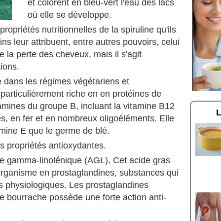
et colorent en bleu-vert l'eau des lacs
où elle se développe.
opriétés nutritionnelles de la spiruline qu'ils
 leur attribuent, entre autres pouvoirs, celui
re la perte des cheveux, mais il s'agit
ions.
e dans les régimes végétariens et
t particulièrement riche en en protéines de
tamines du groupe B, incluant la vitamine B12
des, en fer et en nombreux oligoéléments. Elle
mine E que le germe de blé.
es propriétés antioxydantes.
de gamma-linolénique (AGL), Cet acide gras
'organisme en prostaglandines, substances qui
 physiologiques. Les prostaglandines
de bourrache possède une forte action anti-