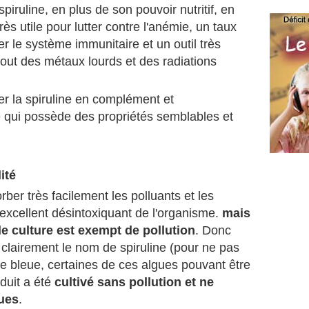
spiruline, en plus de son pouvoir nutritif, en
ès utile pour lutter contre l'anémie, un taux
er le système immunitaire et un outil très
tout des métaux lourds et des radiations
r la spiruline en complément et
le qui possède des propriétés semblables et
ité
orber très facilement les polluants et les
 excellent désintoxiquant de l'organisme.
mais
 de culture est exempt de pollution
. Donc
t clairement le nom de spiruline (pour ne pas
 bleue, certaines de ces algues pouvant être
oduit a été
cultivé sans pollution et ne
ques
.