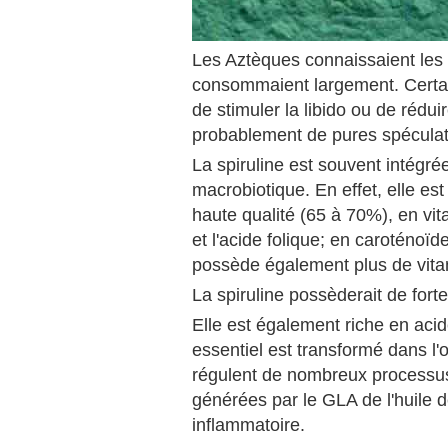
Les Aztèques connaissaient les pr
consommaient largement. Certains
de stimuler la libido ou de rédui
probablement de pures spéculat
La spiruline est souvent intégré
macrobiotique. En effet, elle es
haute qualité (65 à 70%), en vi
et l'acide folique; en caroténoï
possède également plus de vita
La spiruline possèderait de fort
Elle est également riche en aci
essentiel est transformé dans l
régulent de nombreux processus
générées par le GLA de l'huile 
inflammatoire.