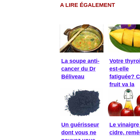
A LIRE ÉGALEMENT
La soupe anti-
Votre thyro
cancer du Dr
est-elle
Béliveau
fatiguée? 
fruit va la
réveiller!
Un guérisseur
Le vinaigre
dont vous ne
cidre, rem