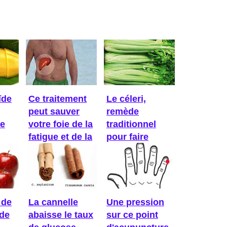
ïde
Ce traitement
Le céleri,
peut sauver
remède
Ce
votre foie de la
traditionnel
fatigue et de la
pour faire
...
baisser la ...
 de
La cannelle
Une pression
ède
abaisse le taux
sur ce point