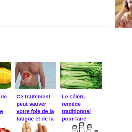
ïde
Ce traitement
Le céleri,
peut sauver
remède
Ce
votre foie de la
traditionnel
fatigue et de la
pour faire
...
baisser la ...