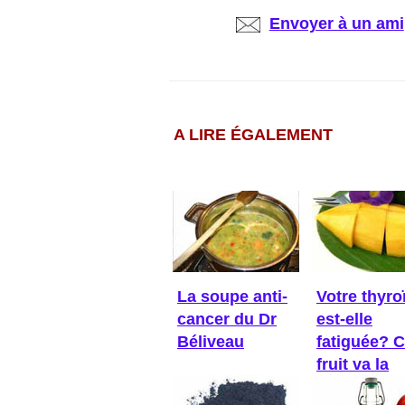
Envoyer à un ami
A LIRE ÉGALEMENT
La soupe anti-
Votre thyro
cancer du Dr
est-elle
Béliveau
fatiguée? 
fruit va la
réveiller!