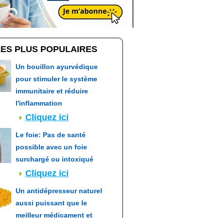
LES PLUS POPULAIRES
Un bouillon ayurvédique
pour stimuler le système
immunitaire et réduire
l'inflammation
Cliquez ici
Le foie: Pas de santé
possible avec un foie
surchargé ou intoxiqué
Cliquez ici
Un antidépresseur naturel
aussi puissant que le
meilleur médicament et