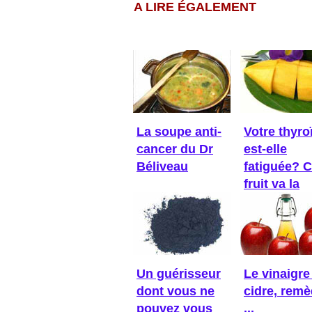
A LIRE ÉGALEMENT
La soupe anti-
Votre thyro
cancer du Dr
est-elle
Béliveau
fatiguée? 
fruit va la
réveiller!
Un guérisseur
Le vinaigre
dont vous ne
cidre, rem
pouvez vous
...