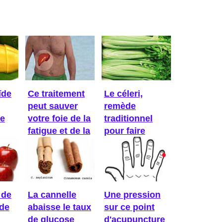
ïde
Ce traitement
Le céleri,
peut sauver
remède
Ce
votre foie de la
traditionnel
fatigue et de la
pour faire
...
baisser la ...
 de
La cannelle
Une pression
ède
abaisse le taux
sur ce point
de glucose
d'acupuncture