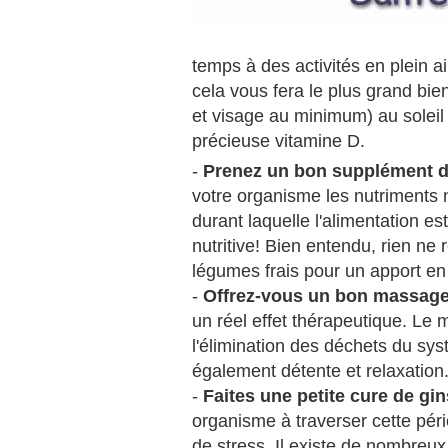
temps à des activités en plein a
cela vous fera le plus grand bie
et visage au minimum) au soleil
précieuse vitamine D.
-
Prenez un bon supplément d
votre organisme les nutriments 
durant laquelle l'alimentation e
nutritive! Bien entendu, rien ne
légumes frais pour un apport en 
-
Offrez-vous un bon massag
un réel effet thérapeutique. Le m
l'élimination des déchets du sy
également détente et relaxation
-
Faites une petite cure de gi
organisme à traverser cette péri
de stress. Il existe de nombreu