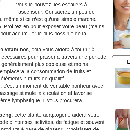
vous le pouvez, les escaliers à
l'ascenseur. Consacrez un peu de
ir, même si ce n'est qu'une simple marche,
n. Profitez-en pour exposer votre peau (mains
 pour accumuler le plus possible de la
e vitamines
, cela vous aidera à fournir à
nécessaires pour passer à travers une période
st généralement plus copieuse et moins
 remplacera la consommation de fruits et
éléments nutritifs de qualité.
e
, c'est un moment de véritable bonheur avec
assage stimule la circulation et favorise
stème lymphatique. Il vous procurera
.
nseng
, cette plante adaptogène aidera votre
ode d'intenses activités, de fatigue et souvent
x produits à base de ginseng. Choisissez de