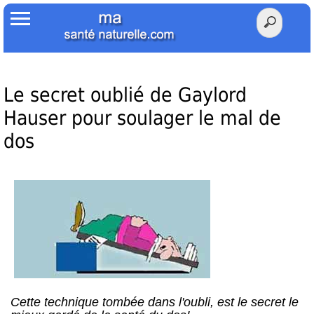
Accueil
Votre Santé
Poids Santé
Le secret oublié de Gaylord
Hauser pour soulager le mal de
Herbier
dos
Tests
Membres Amis
Facebook
Twitter
Cette technique tombée dans l'oubli, est le secret le