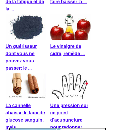
de la fatigue et de
faire baisser la ...
la ...
Un guérisseur
Le vinaigre de
dont vous ne
cidre, remède ...
pouvez vous
passer: le ...
La cannelle
Une pression sur
abaisse le taux de
ce point
glucose sanguin,
d'acupuncture
mais ...
pour redonner ...