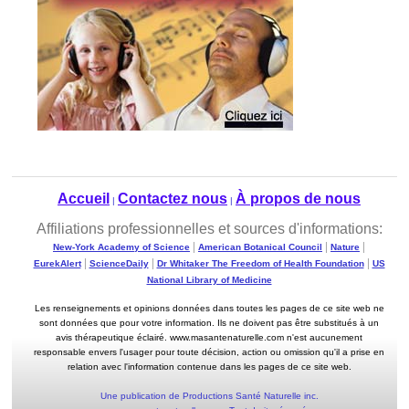
Accueil
Contactez nous
À propos de nous
|
|
Affiliations professionnelles et sources d'informations:
|
|
|
New-York Academy of Science
American Botanical Council
Nature
|
|
|
EurekAlert
ScienceDaily
Dr Whitaker The Freedom of Health Foundation
US
National Library of Medicine
Les renseignements et opinions données dans toutes les pages de ce site web ne
sont données que pour votre information. Ils ne doivent pas être substitués à un
avis thérapeutique éclairé. www.masantenaturelle.com n'est aucunement
responsable envers l'usager pour toute décision, action ou omission qu'il a prise en
relation avec l'information contenue dans les pages de ce site web.
Une publication de Productions Santé Naturelle inc.