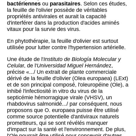
bactériennes
ou
parasitaires
. Selon ces études,
la feuille de l'olivier possède de véritables
propriétés antivirales et aurait la capacité
d'interférer dans la production d'acides aminés
vitaux pour la survie des virus.
En phytothérapie, la feuille d'olivier est surtout
utilisée pour lutter contre l'hypertension artérielle.
Une étude de l'
Instituto de Biología Molecular y
Celula
r, de l'
Universidad Miguel Hernánde
z,
précise «.../ Un extrait de plante commerciale
dérivé de la feuille d'olivier (Olea europaea) (LExt)
et de son principal composé, l'oleuropéine (Ole), a
inhibé l'infectiosité in vitro du virus de la
septicémie hémorragique virale (VHSV), un
rhabdovirus salmonidé.../ par conséquent, nous
proposons que O. europaea puisse être utilisé
comme source potentielle d'antiviraux naturels
prometteurs, qui se sont révélés manquer
d'impact sur la santé et l'environnement. De plus,
l'
Ole
pourrait être utilisé pour concevoir d'autres