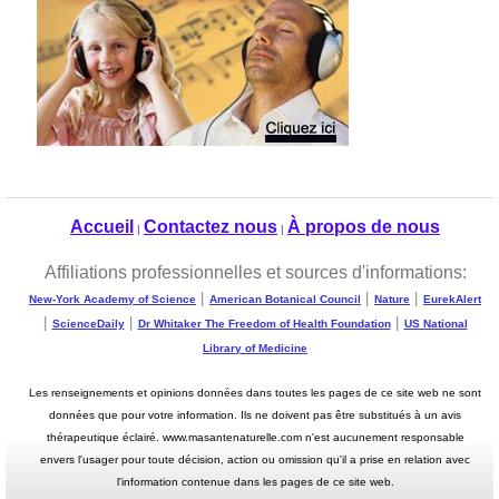
Accueil
Contactez nous
À propos de nous
|
|
Affiliations professionnelles et sources d'informations:
|
|
|
New-York Academy of Science
American Botanical Council
Nature
EurekAlert
|
|
|
ScienceDaily
Dr Whitaker The Freedom of Health Foundation
US National
Library of Medicine
Les renseignements et opinions données dans toutes les pages de ce site web ne sont
données que pour votre information. Ils ne doivent pas être substitués à un avis
thérapeutique éclairé. www.masantenaturelle.com n'est aucunement responsable
envers l'usager pour toute décision, action ou omission qu'il a prise en relation avec
l'information contenue dans les pages de ce site web.