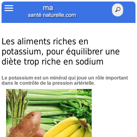
Accueil
Votre Santé
Poids Santé
Les aliments riches en
potassium, pour équilibrer une
Herbier
diète trop riche en sodium
Tests
Le potassium est un minéral qui joue un rôle important
Membres Amis
dans le contrôle de la pression artérielle.
Facebook
Twitter