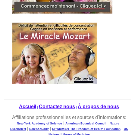
Accueil
Contactez nous
À propos de nous
|
|
Affiliations professionnelles et sources d'informations:
|
|
|
New-York Academy of Science
American Botanical Council
Nature
|
|
|
EurekAlert
ScienceDaily
Dr Whitaker The Freedom of Health Foundation
US
National Library of Medicine