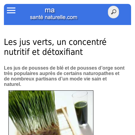
Accueil
Votre Santé
Poids Santé
Les jus verts, un concentré
nutritif et détoxifiant
Herbier
Tests
Les jus de pousses de blé et de pousses d’orge sont
très populaires auprès de certains naturopathes et
de nombreux partisans d’un mode vie sain et
Membres Amis
naturel.
Facebook
Twitter