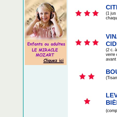
CI
(1 jus
chaqu
VIN
CI
(2 c. 
verre
avant 
BO
(Tisan
LE
BI
(comp