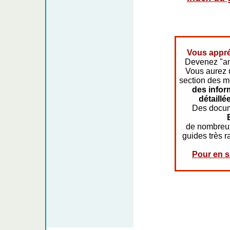
Vous appré
Devenez "am
Vous aurez 
section des 
des infor
détaillé
Des docum
de nombreu
guides très r
Pour en sa