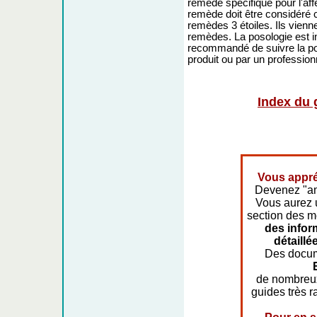
remède spécifique pour l'affe
remède doit être considér
remèdes 3 étoiles. Ils vienne
remèdes. La posologie est indi
recommandé de suivre la pos
produit ou par un profession
Index du 
Vous appré
Devenez "am
Vous aurez 
section des 
des infor
détaillé
Des docum
de nombreu
guides très r