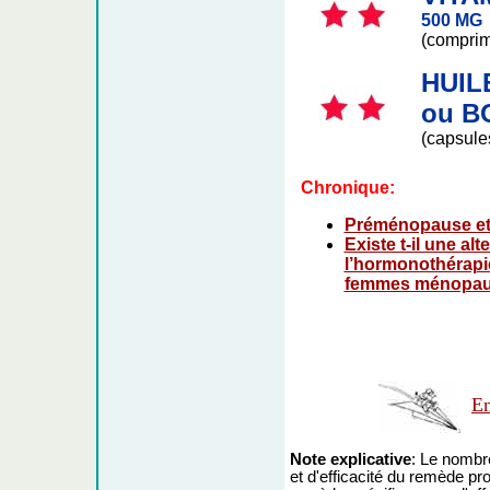
500 MG
(compri
HUIL
ou 
(capsule
Chronique:
Préménopause e
Existe t-il une alt
l’hormonothérapi
femmes ménopa
En
Note explicative
: Le nombre
et d'efficacité du remède prop