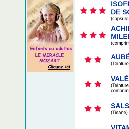
ISOF
DE S
(capsule
ACHI
MILE
(compri
AUBÉ
(Teintur
VALÉ
(Teintur
comprim
SALS
(Tisane)
VITA