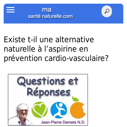
Accueil
Votre Santé
Poids Santé
Existe t-il une alternative
naturelle à l’aspirine en
Herbier
prévention cardio-vasculaire?
Tests
Membres Amis
Facebook
Twitter