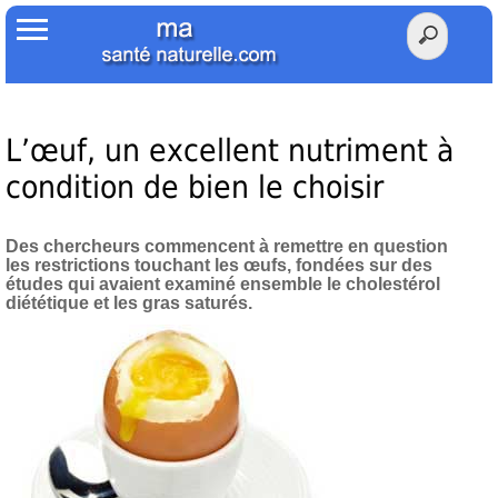
Accueil
Votre Santé
Poids Santé
L’œuf, un excellent nutriment à
condition de bien le choisir
Herbier
Tests
Des chercheurs commencent à remettre en question
les restrictions touchant les œufs, fondées sur des
études qui avaient examiné ensemble le cholestérol
Membres Amis
diététique et les gras saturés.
Facebook
Twitter