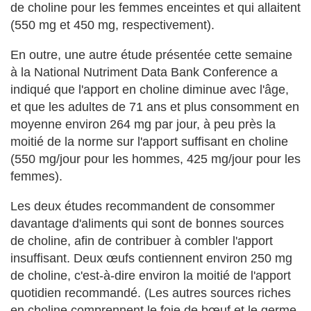
de choline pour les femmes enceintes et qui allaitent
(550 mg et 450 mg, respectivement).
En outre, une autre étude présentée cette semaine
à la National Nutriment Data Bank Conference a
indiqué que l'apport en choline diminue avec l'âge,
et que les adultes de 71 ans et plus consomment en
moyenne environ 264 mg par jour, à peu près la
moitié de la norme sur l'apport suffisant en choline
(550 mg/jour pour les hommes, 425 mg/jour pour les
femmes).
Les deux études recommandent de consommer
davantage d'aliments qui sont de bonnes sources
GRATUITEMENT
Adresse email
de choline, afin de contribuer à combler l'apport
*
insuffisant. Deux œufs contiennent environ 250 mg
de choline, c'est-à-dire environ la moitié de l'apport
quotidien recommandé. (Les autres sources riches
en choline comprennent le foie de bœuf et le germe