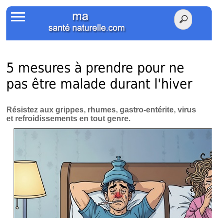
Accueil
Votre Santé
Poids Santé
5 mesures à prendre pour ne
pas être malade durant l'hiver
Herbier
Tests
Résistez aux grippes, rhumes, gastro-entérite, virus
et refroidissements en tout genre.
Membres Amis
Facebook
Twitter