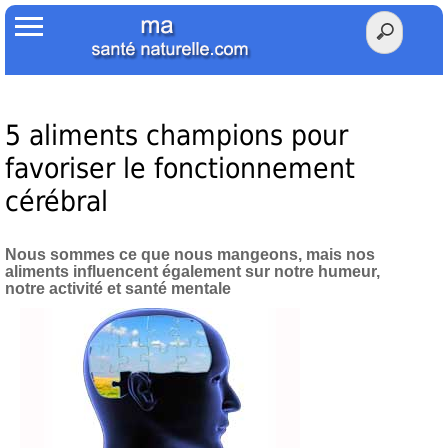
Accueil
Votre Santé
Poids Santé
5 aliments champions pour
favoriser le fonctionnement
Herbier
cérébral
Tests
Nous sommes ce que nous mangeons, mais nos
Membres Amis
aliments influencent également sur notre humeur,
notre activité et santé mentale
Facebook
Twitter